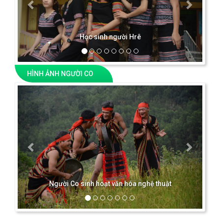
Học sinh người Hrê
HÌNH ẢNH NGƯỜI CO
Previous
Next
Người Co sinh hoạt văn hóa nghệ thuật