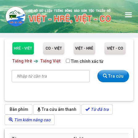
HRÊ - VIỆT
CO - VIỆT
VIỆT - HRÊ
VIỆT - CO
GIỚI THIỆU
Tiếng Hrê
Tiếng Việt
Tìm chính xác từ
TRA TỪ TIẾNG HRÊ
Tra cứu
TRA CÂU TIẾNG HRÊ
TRA TỪ TIẾNG CO
TRA CÂU TIẾNG CO
Bàn phím
Tra cứu âm thanh
Từ đã tra
HƯỚNG DẪN
Tìm kiếm nâng cao
ĐÓNG GÓP CHO CSDL