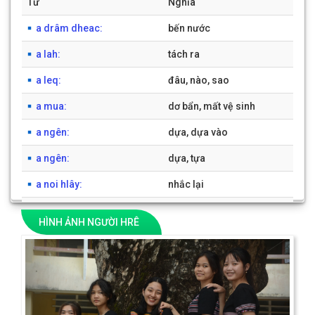
Từ
Nghĩa
BỘ GÕ
a drâm dheac:
bến nước
a lah:
tách ra
a leq:
đâu, nào, sao
a mua:
dơ bẩn, mất vệ sinh
a ngên:
dựa, dựa vào
a ngên:
dựa, tựa
a noi hlây:
nhắc lại
a paq:
đừng, chớ làm
HÌNH ẢNH NGƯỜI HRÊ
a pô:
giấc mơ, chiêm bao
Previous
Next
a roh:
lười biếng
1
2
3
4
5
6
7
8
9
10
[có 1941 từ]