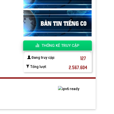
THỐNG KÊ TRUY CẬP
127
Đang truy cập:
2.567.604
Tổng lượt: