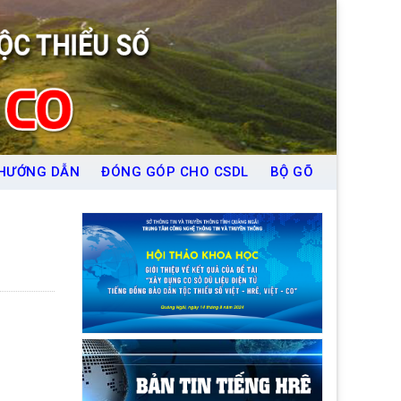
HƯỚNG DẪN
ĐÓNG GÓP CHO CSDL
BỘ GÕ