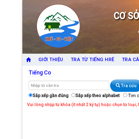
GIỚI THIỆU
TRA TỪ TIẾNG HRÊ
TRA CÂ
Tiếng Co
Tra cứu
Sắp xếp gần đúng
Sắp xếp theo alphabet
Tìm c
Vui lòng nhập từ khóa (ít nhất 2 ký tự) hoặc chọn từ loại, 