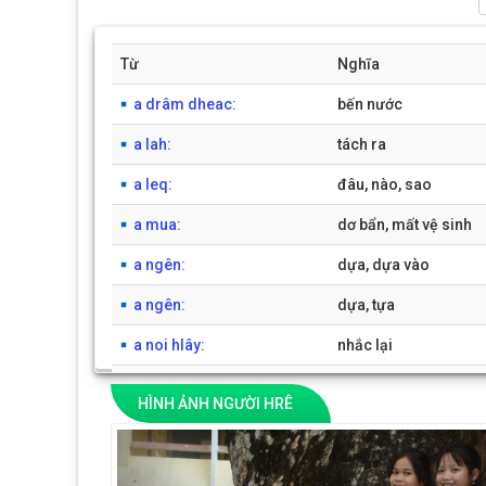
Từ
Nghĩa
a drâm dheac:
bến nước
a lah:
tách ra
a leq:
đâu, nào, sao
a mua:
dơ bẩn, mất vệ sinh
a ngên:
dựa, dựa vào
a ngên:
dựa, tựa
a noi hlây:
nhắc lại
a paq:
đừng, chớ làm
HÌNH ẢNH NGƯỜI HRÊ
a pô:
giấc mơ, chiêm bao
Previous
a roh:
lười biếng