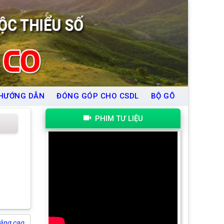
HƯỚNG DẪN
ĐÓNG GÓP CHO CSDL
BỘ GÕ
PHIM TƯ LIỆU
âng cao