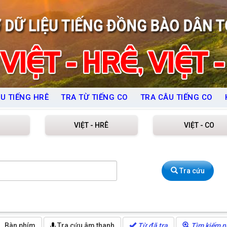
U TIẾNG HRÊ
TRA TỪ TIẾNG CO
TRA CÂU TIẾNG CO
VIỆT - HRÊ
VIỆT - CO
Tra cứu
Bàn phím
Tra cứu âm thanh
Từ đã tra
Tìm kiếm n