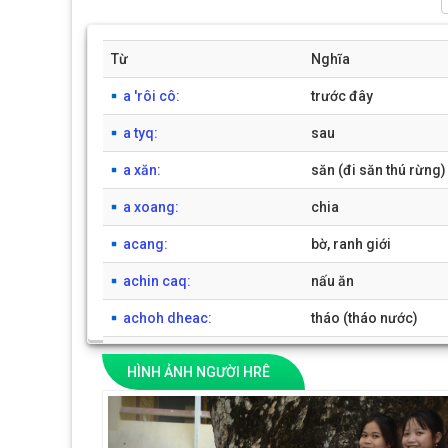
Từ
Nghĩa
a 'rôi cô:
trước đây
a tyq:
sau
a xăn:
săn (đi săn thú rừng)
a xoang:
chia
acang:
bờ, ranh giới
achin caq:
nấu ăn
achoh dheac:
tháo (tháo nước)
achôn:
cái thìa,muỗng
HÌNH ẢNH NGƯỜI HRÊ
achop achip:
lén lút, rình mò (khô
Previous
achuq:
chạm đụng vào