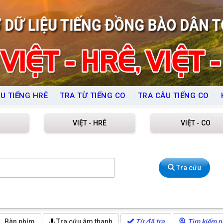
U TIẾNG HRÊ
TRA TỪ TIẾNG CO
TRA CÂU TIẾNG CO
VIỆT - HRÊ
VIỆT - CO
Tra cứu
Bàn phím
Tra cứu âm thanh
Từ đã tra
Tìm kiếm n