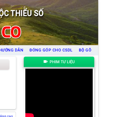
HƯỚNG DẪN
ĐÓNG GÓP CHO CSDL
BỘ GÕ
PHIM TƯ LIỆU
âng cao