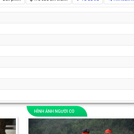
HÌNH ẢNH NGƯỜI CO
ng tiếng động)
Next
Previous